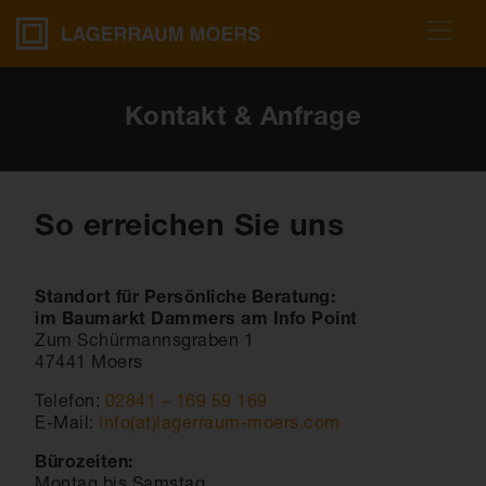
Kontakt & Anfrage
So erreichen Sie uns
Standort für Persönliche Beratung:
im Baumarkt Dammers am Info Point
Zum Schürmannsgraben 1
47441 Moers
Telefon:
02841 – 169 59 169
E-Mail:
info(at)lagerraum-moers.com
Bürozeiten:
Montag bis Samstag